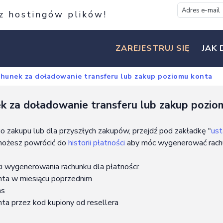
 z hostingów plików!
ZAREJESTRUJ SIĘ
JAK 
hunek za doładowanie transferu lub zakup poziomu konta
k za doładowanie transferu lub zakup pozio
zakupu lub dla przyszłych zakupów, przejdź pod zakładkę "
ust
 możesz powrócić do
historii płatności
aby móc wygenerować rach
i wygenerowania rachunku dla płatności:
nta w miesiącu poprzednim
ms
ta przez kod kupiony od resellera